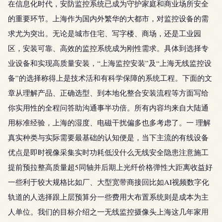
在信息化时代，安防监控系统已成为守护家庭和商业场所安全
的重要环节。上海作为国内外繁华的大都市，对监控设备的需
求尤为突出。无论是城市住宅、写字楼、商场，还是工业园
区，安装可靠、高效的监控系统成为刚性需求。具体到选择专
业设备和实现高质量安装，“上海监控安装”及“上海无线监控设
备”的选择称得上是技术活和有科学保障的系统工程。下面的文
章从理解产品、正确选型、到本地化整合安装流程等方面写给
你实用性的全程问答助沟通事半功倍。所有内容均来自大陆通
用标准经验，上海的湿度、电磁干扰偏多也多考虑了。一 理解
真实种类与实际需要最基础的认知便是，当下主流的有线设备
优点是即时视像采集实时功耗低没什么无线安全隐患注意施工
提前预拉整高质量超5同轴并后期上光纤价格弹性大距离收益好
一些利于较大规格比如厂、大型宽带商接回比如AI视频数字化
轨道的人选择跟上层预算分一些费用大布置系统则是成本为主
人单位。我们的目标介绍之一无线监控摄像头上海这几年家用