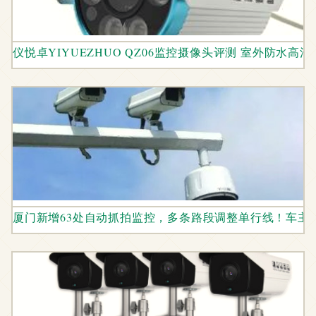
仪悦卓YIYUEZHUO QZ06监控摄像头评测 室外防水
厦门新增63处自动抓拍监控，多条路段调整单行线！车主: